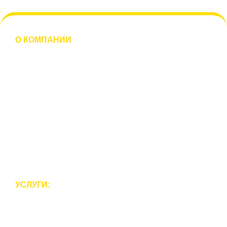
О КОМПАНИИ
О нас
Отзывы
Наши работы
Новости
Вакансии
Филиалы
Контакты
УСЛУГИ:
Реставрация ванн
Эмалировка ванн