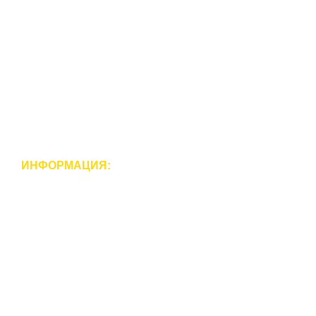
Наливная ванна
Акриловая вставка в ванну
Ремонт ванной комнаты
Ремонт совмещенного санузла
Ремонт туалета
Дополнительные услуги
ИНФОРМАЦИЯ:
Цены
Акции
Статьи
Вопрос-ответ
Сертификаты
Видео