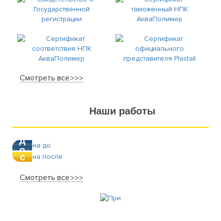
Смотреть все
Наши работы
п
д
о
о
с
л
е
Смотреть все