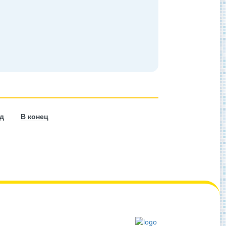
д
В конец