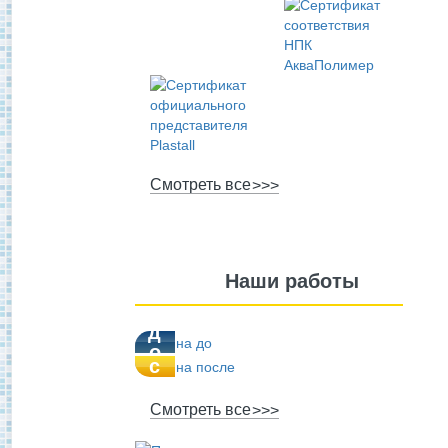
Смотреть все
Наши работы
п
д
о
о
с
л
е
Смотреть все