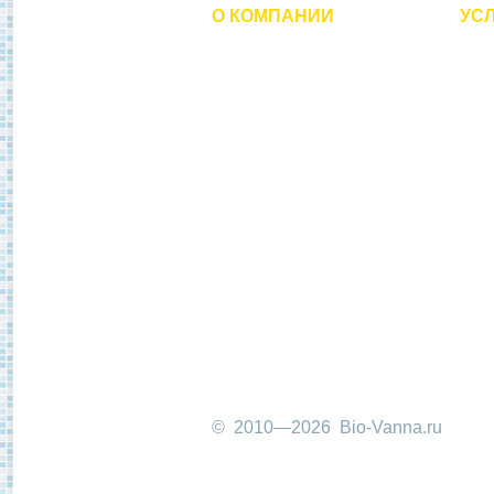
О КОМПАНИИ
УСЛ
О нас
Рес
Отзывы
Эма
Наши работы
Нал
Новости
Акр
Вакансии
Рем
Филиалы
Рем
Контакты
Рем
Доп
© 2010—2026 Bio-Vanna.ru