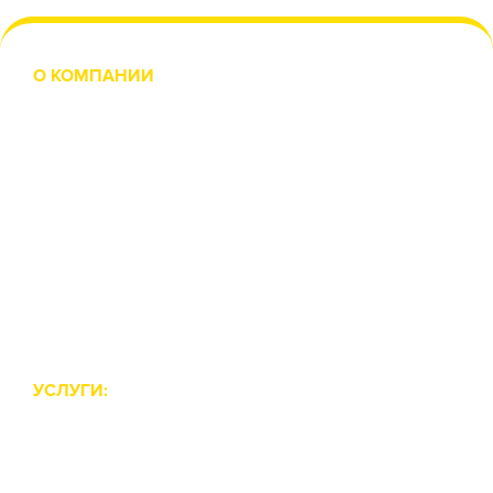
О КОМПАНИИ
О нас
Отзывы
Наши работы
Новости
Вакансии
Филиалы
Контакты
УСЛУГИ:
Реставрация ванн
Эмалировка ванн