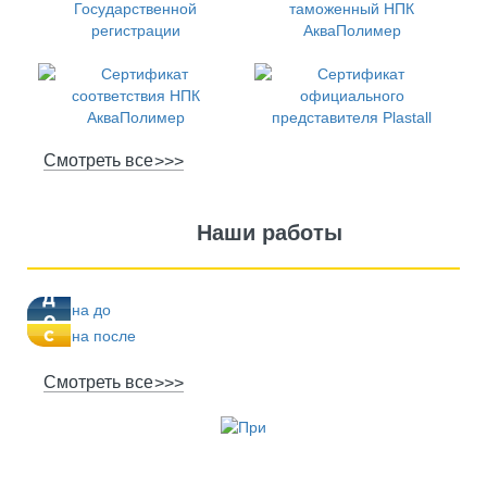
Смотреть все
Наши работы
п
д
о
о
с
л
е
Смотреть все